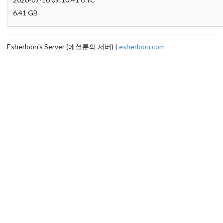
6.41 GB
Esherloon‘s Server (에셜룬의 서버) |
esherloon.com